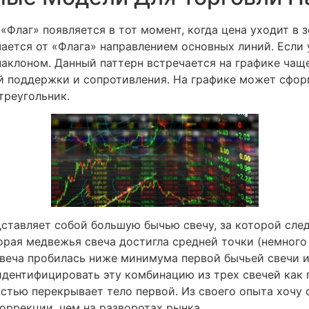
 «Флаг» появляется в тот момент, когда цена уходит в 
ается от «Флага» направлением основных линий. Если у
наклоном. Данный паттерн встречается на графике чащ
й поддержки и сопротивления. На графике может сфо
треугольник.
дставляет собой большую бычью свечу, за которой след
орая медвежья свеча достигла средней точки (немного
свеча пробилась ниже минимума первой бычьей свечи и
дентифицировать эту комбинацию из трех свечей как 
остью перекрывает тело первой. Из своего опыта хочу 
оррекции, чем на разворотах рынка.