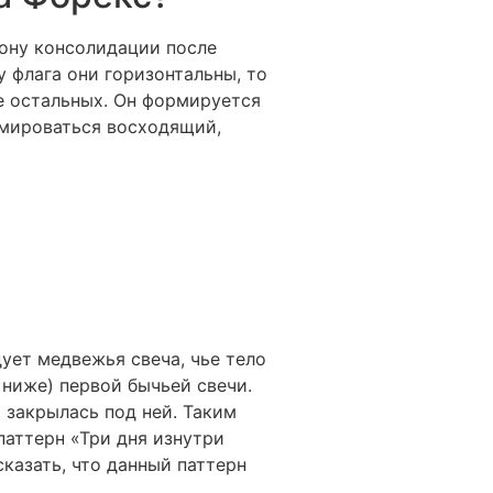
зону консолидации после
 флага они горизонтальны, то
е остальных. Он формируется
рмироваться восходящий,
ует медвежья свеча, чье тело
 ниже) первой бычьей свечи.
 закрылась под ней. Таким
паттерн «Три дня изнутри
сказать, что данный паттерн