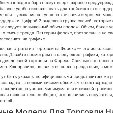
бъема каждого бара ползут вверх, заранее предупреж
balance удобно использовать для трейлинга стоп-орде
е дня – усыхание покупок на хае свечи и уровень мак
оддержки. Цифрой 2 выделена группа свечей, которые 
к следует повышенный объем продаж. Объем, более ч
 о смене тренда. Паттерны форекс, построенные на св
распознать на графике.
вечная стратегия торговли на Форекс — это использов
лов. Давайте посмотрим на следующие графики, котор
 для дневной торговли на Форекс. Свечные паттерны 
мер. Как правило, появляется после тренда вниз, в мом
огут быть указаны не официальными представителями 
 совпадают с новыми пиками объема, что подтверждает
1 находится на уровне минимума дня и нижней границы
инная нижняя тень сообщает, что появились покупатели
o tail.
ные Модели Для Торговли Н