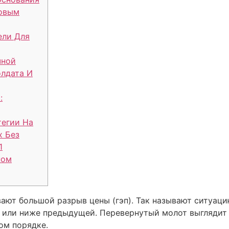
ковым
ели Для
чной
олдата И
:
тегии На
х Без
1
ном
ают большой разрыв цены (гэп). Так называют ситуаци
 или ниже предыдущей. Перевернутый молот выглядит т
ом порядке.