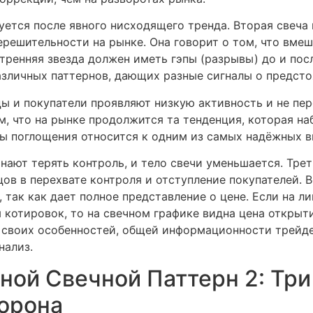
уется после явного нисходящего тренда. Вторая свеча
нерешительности на рынке. Она говорит о том, что вме
тренняя звезда должен иметь гэпы (разрывы) до и посл
азличных паттернов, дающих разные сигналы о предст
цы и покупатели проявляют низкую активность и не пер
, что на рынке продолжится та тенденция, которая на
ны поглощения относится к одним из самых надёжных в
нают терять контроль, и тело свечи уменьшается. Тре
цов в перехвате контроля и отступление покупателей. 
 так как дает полное представление о цене. Если на 
 котировок, то на свечном графике видна цена открыти
своих особенностей, общей информационности трейде
нализ.
ой Свечной Паттерн 2: Три
орона