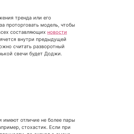
жения тренда или его
аза проторговать модель, чтобы
 всех составляющих
новости
прячется внутри предыдущей
можно считать разворотный
нькой свечи будет Доджи.
и имеют отличие не более пары
апример, стохастик. Если при