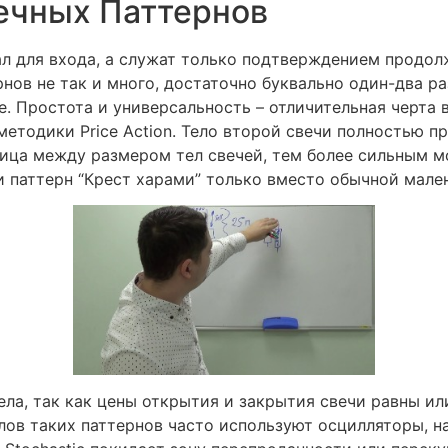
ечных Паттернов
ал для входа, а служат только подтверждением продол
рнов не так и много, достаточно буквально один-два р
е. Простота и универсальность – отличительная черта
етодики Price Action. Тело второй свечи полностью 
ница между размером тел свечей, тем более сильным 
и паттерн “Крест харами” только вместо обычной мале
ла, так как цены открытия и закрытия свечи равны ил
лов таких паттернов часто используют осцилляторы, н