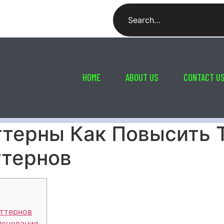
HOME
ABOUT US
CONTACT U
терны Как Повысить 
ттернов
ттернов
Основания