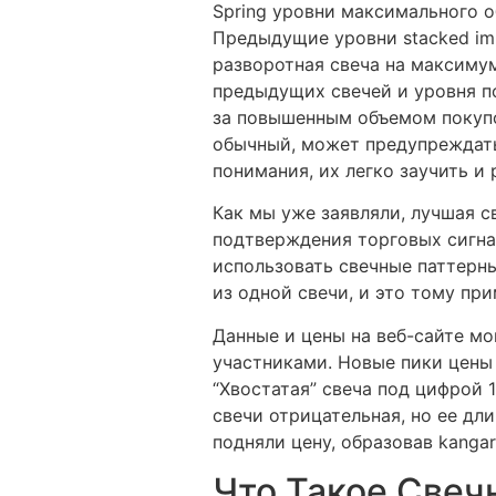
Spring уровни максимального о
Предыдущие уровни stacked im
разворотная свеча на максимум
предыдущих свечей и уровня п
за повышенным объемом покупо
обычный, может предупреждать
понимания, их легко заучить и 
Как мы уже заявляли, лучшая с
подтверждения торговых сигна
использовать свечные паттерны
из одной свечи, и это тому при
Данные и цены на веб-сайте м
участниками. Новые пики цены
“Хвостатая” свеча под цифрой 
свечи отрицательная, но ее дл
подняли цену, образовав kangaro
Что Такое Свеч