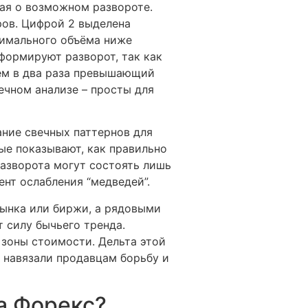
дая о возможном развороте.
ров. Цифрой 2 выделена
симального объёма ниже
формируют разворот, так как
ем в два раза превышающий
ечном анализе – просты для
ание свечных паттернов для
ые показывают, как правильно
разворота могут состоять лишь
ент ослабления “медведей”.
рынка или биржи, а рядовыми
 силу бычьего тренда.
 зоны стоимости. Дельта этой
, навязали продавцам борьбу и
а Форекс?