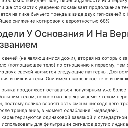
Stochastic покидает зону перепроданности или переку
ли же стохастик уверенно показывает продолжение те
тся на пике бычьего тренда в виде двух гэп-свечей с 
йшее снижение котировок с вероятностью 68%.
дели У Основания И На Ве
званием
 свечей (не являющимися дожи), вторая из которых за
ело (поглощающее тело) по отношению к первому, тем 
з двух свечей являются следующие паттерны. Для волч
хняя и нижняя тени. Они имеют маленькое тело и нижн
 рынка продолжает оставаться популярным уже более 
ебольшим телом, полностью перекрываемые телом перв
, поэтому велика вероятность смены нисходящего тре
осле тренда вниз, в момент ослабления “медведей”.
 характеризуются одинаковой завязкой и стандартной 
 использовать для фильтрации сигналов других индика