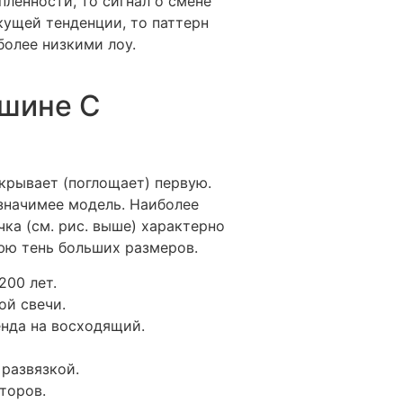
пленности, то сигнал о смене
кущей тенденции, то паттерн
более низкими лоу.
ршине С
крывает (поглощает) первую.
значимее модель. Наиболее
ка (см. рис. выше) характерно
юю тень больших размеров.
200 лет.
ой свечи.
нда на восходящий.
развязкой.
торов.