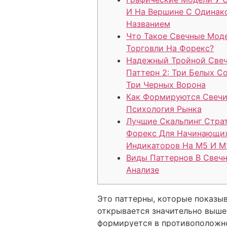
И На Вершине С Одина
Названием
Что Такое Свечные Мод
Торговли На Форекс?
Надежный Тройной Све
Паттерн 2: Три Белых С
Три Черных Ворона
Как Формируются Свечи
Психология Рынка
Лучшие Скальпинг Стра
Форекс Для Начинающи
Индикаторов На М5 И М
Виды Паттернов В Свеч
Анализе
Это паттерны, которые показыв
открывается значительно выше
формируется в противоположн