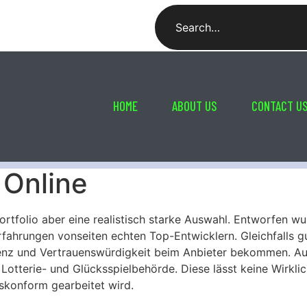
HOME
ABOUT US
CONTACT U
 Online
tfolio aber eine realistisch starke Auswahl. Entworfen w
rfahrungen vonseiten echten Top-Entwicklern. Gleichfalls g
zenz und Vertrauenswürdigkeit beim Anbieter bekommen. Ausg
 Lotterie- und Glücksspielbehörde. Diese lässt keine Wirkli
eskonform gearbeitet wird.