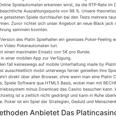
n Online Spielautomaten erkennen wirst, da die RTP-Rate im 
 beachtliche Auszahlungsquote von 98 %. Unsere theoretis
e getesteten Spiele durchlaufen bei den Tests mehrere ta
en. Zuvor richtet sich unser Angebot an neue Black jack spi
fahrung sammeln konnten.
Version des Platin Spielhallen ein gewisses Poker-Feeling 
en Video Pokerautomaten tun.
t einen maximalen Einsatz von 5€ pro Runde.
 in einer mobilen App zur Verfügung.
en fall keineswegs auf mobile Unterhaltung made by Platin
ast ausschließlich mobil unterwegs ferner genießen ihre Sp
ahrt direkt über allen Browser, ohne wenn man eine Platin 
ine, Spiele Software qua HTML5 Basis, wobei man mit RECH
riebssystem minus Download das Casino besuchen kann. Wi
zeitig ist a zeitlich nicht gedrängt und kann in Ruhe überl
. Poker ist ein Spiel der Strategien, Geduld und Menschen
thoden Anbietet Das Platincasin