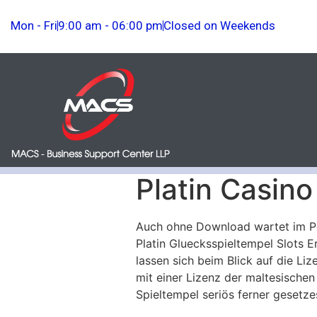
Mon - Fri
9:00 am - 06:00 pm
Closed on Weekends
Platin Casino
Auch ohne Download wartet im Por
Platin Gluecksspieltempel Slots E
lassen sich beim Blick auf die Li
mit einer Lizenz der maltesischen
Spieltempel seriös ferner gesetz