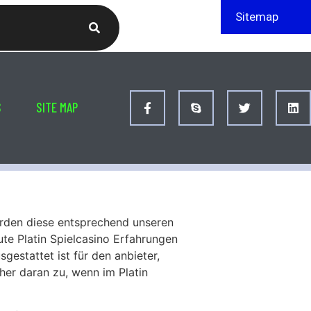
Sitemap
S
SITE MAP
urden diese entsprechend unseren
ute Platin Spielcasino Erfahrungen
estattet ist für den anbieter,
cher daran zu, wenn im Platin