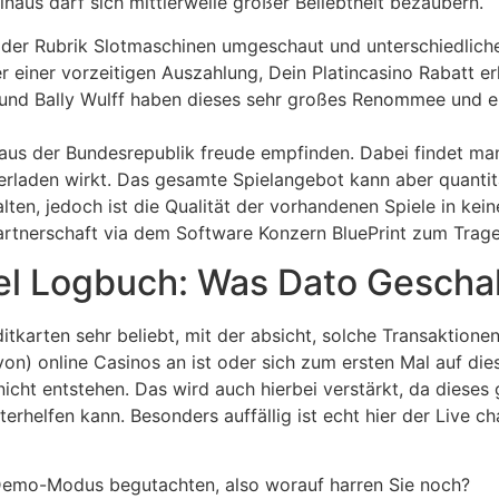
naus darf sich mittlerweile großer Beliebtheit bezaubern.
der Rubrik Slotmaschinen umgeschaut und unterschiedliche
 einer vorzeitigen Auszahlung, Dein Platincasino Rabatt erl
 und Bally Wulff haben dieses sehr großes Renommee und erf
 aus der Bundesrepublik freude empfinden. Dabei findet m
berladen wirkt. Das gesamte Spielangebot kann aber quantita
lten, jedoch ist die Qualität der vorhandenen Spiele in kei
rtnerschaft via dem Software Konzern BluePrint zum Trage
pel Logbuch: Was Dato Gescha
tkarten sehr beliebt, mit der absicht, solche Transaktionen
von) online Casinos an ist oder sich zum ersten Mal auf di
nicht entstehen. Das wird auch hierbei verstärkt, da diese
rhelfen kann. Besonders auffällig ist echt hier der Live c
 Demo-Modus begutachten, also worauf harren Sie noch?