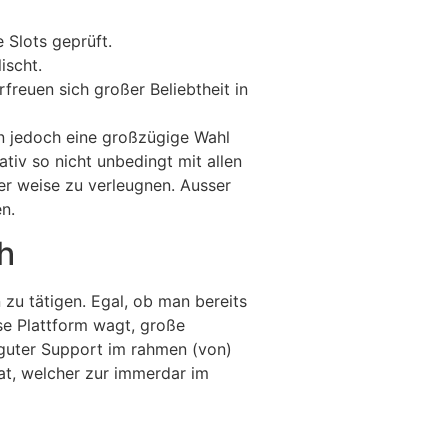
 Slots geprüft.
ischt.
reuen sich großer Beliebtheit in
an jedoch eine großzügige Wahl
tiv so nicht unbedingt mit allen
ner weise zu verleugnen. Ausser
n.
h
 zu tätigen. Egal, ob man bereits
ese Plattform wagt, große
s guter Support im rahmen (von)
hat, welcher zur immerdar im