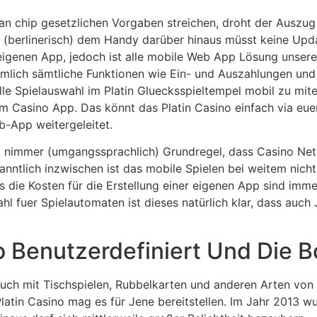
t an chip gesetzlichen Vorgaben streichen, droht der Auszug 
 (berlinerisch) dem Handy darüber hinaus müsst keine Update
 eigenen App, jedoch ist alle mobile Web App Lösung unser
ämlich sämtliche Funktionen wie Ein- und Auszahlungen und 
olle Spielauswahl im Platin Gluecksspieltempel mobil zu mite
m Casino App. Das könnt das Platin Casino einfach via eu
b-App weitergeleitet.
gst nimmer (umgangssprachlich) Grundregel, dass Casino Net
nntlich inzwischen ist das mobile Spielen bei weitem nich
 die Kosten für die Erstellung einer eigenen App sind imm
wahl fuer Spielautomaten ist dieses natürlich klar, dass auc
no Benutzerdefiniert Und Die
 auch mit Tischspielen, Rubbelkarten und anderen Arten von 
Platin Casino mag es für Jene bereitstellen. Im Jahr 2013 w