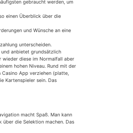
 häufigsten gebraucht werden, um
so einen Überblick über die
orderungen und Wünsche an eine
zahlung unterscheiden.
und anbietet grundsätzlich
r wieder diese im Normalfall aber
 einem hohen Niveau. Rund mit der
n Casino App verziehen (platte,
ie Kartenspieler sein. Das
e Navigation macht Spaß. Man kann
k über die Selektion machen. Das