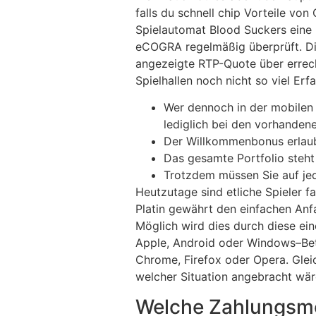
falls du schnell chip Vorteile vo
Spielautomat Blood Suckers eine
eCOGRA regelmäßig überprüft. Di
angezeigte RTP-Quote über errechn
Spielhallen noch nicht so viel Er
Wer dennoch in der mobilen 
lediglich bei den vorhanden
Der Willkommenbonus erlaub
Das gesamte Portfolio steht
Trotzdem müssen Sie auf jed
Heutzutage sind etliche Spieler f
Platin gewährt den einfachen Anf
Möglich wird dies durch diese e
Apple, Android oder Windows–Bet
Chrome, Firefox oder Opera. Gleich
welcher Situation angebracht wäre
Welche Zahlungsme