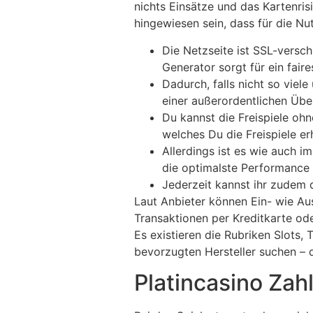
nichts Einsätze und das Kartenri
hingewiesen sein, dass für die Nu
Die Netzseite ist SSL-versc
Generator sorgt für ein faire
Dadurch, falls nicht so viel
einer außerordentlichen Über
Du kannst die Freispiele ohn
welches Du die Freispiele er
Allerdings ist es wie auch 
die optimalste Performance 
Jederzeit kannst ihr zudem
Laut Anbieter können Ein- wie Au
Transaktionen per Kreditkarte od
Es existieren die Rubriken Slots, 
bevorzugten Hersteller suchen – 
Platincasino Za