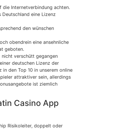
f die Internetverbindung achten.
s Deutschland eine Lizenz
tsprechend den wünschen
och obendrein eine ansehnliche
at geboten.
 nicht verschütt gegangen
deiner deutschen Lizenz der
 in den Top 10 in unserem online
eler attraktiver sein, allerdings
Bonusangebote ist ziemlich
atin Casino App
p Risikoleiter, doppelt oder