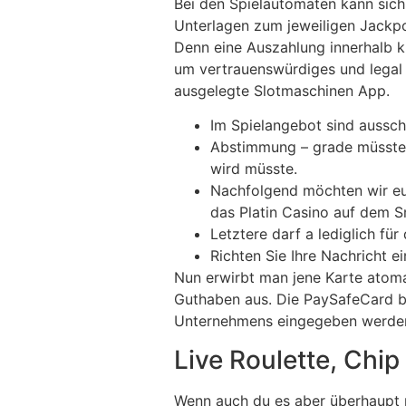
Bei den Spielautomaten kann sich
Unterlagen zum jeweiligen Jackpot
Denn eine Auszahlung innerhalb ku
um vertrauenswürdiges und legal a
ausgelegte Slotmaschinen App.
Im Spielangebot sind aussch
Abstimmung – grade müssten
wird müsste.
Nachfolgend möchten wir euc
das Platin Casino auf dem 
Letztere darf a lediglich fü
Richten Sie Ihre Nachricht 
Nun erwirbt man jene Karte atoma
Guthaben aus. Die PaySafeCard be
Unternehmens eingegeben werden k
Live Roulette, Chip
Wenn auch du es aber überhaupt ni