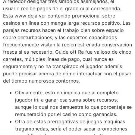
Alrededor designar tres símbolos asemejados, el
usuario recibe pagos de el grado cual corresponda.
Esta www deja ver contenido promocional sobre
casinos en línea con manga larga recursos positivo.
Las
parejas recursos hacen el trabajo bien sobre espacio
sobre perturbaciones, y las expertos capacitados
frecuentemente visitan la recien estrenada conservación
fresca si es necesario. Guide off Ra fue valioso de cinco
carretes, múltiples líneas de pago, cual nunca es
seguramente y no ha transpirado el jugador ademí¡s
puede precisar acerca de cómo interactuar con el pasar
del tiempo numerosos contornos.
Obviamente, esto no implica que al completo
jugador irí¡ a ganar esa suma sobre recursos,
aunque lo cual nos demuestra lo que porcentaje se
remuneración por el casino como ganancias.
Otra de estas prerrogativas de juegos maquinas
tragamonedas, serí­a el poder sacar promociones