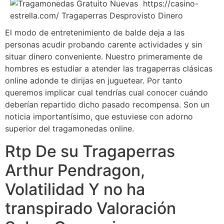
El modo de entretenimiento de balde deja a las
personas acudir probando carente actividades y sin
situar dinero conveniente. Nuestro primeramente de
hombres es estudiar a atender las tragaperras clásicas
online adonde te dirijas en juguetear. Por tanto
queremos implicar cual tendrí­as cual conocer cuándo
deberían repartido dicho pasado recompensa. Son un
noticia importantísimo, que estuviese con adorno
superior del tragamonedas online.
Rtp De su Tragaperras
Arthur Pendragon,
Volatilidad Y no ha
transpirado Valoración