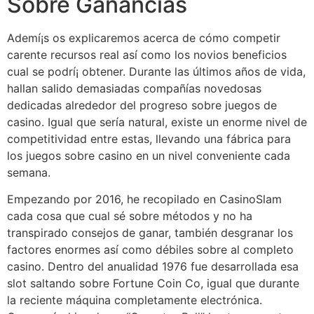
Sobre Ganancias
Ademí¡s os explicaremos acerca de cómo competir
carente recursos real así­ como los novios beneficios
cual se podrí¡ obtener. Durante las últimos años de vida,
hallan salido demasiadas compañías novedosas
dedicadas alrededor del progreso sobre juegos de
casino. Igual que serí­a natural, existe un enorme nivel de
competitividad entre estas, llevando una fábrica para
los juegos sobre casino en un nivel conveniente cada
semana.
Empezando por 2016, he recopilado en CasinoSlam
cada cosa que cual sé sobre métodos y no ha
transpirado consejos de ganar, también desgranar los
factores enormes así­ como débiles sobre al completo
casino. Dentro del anualidad 1976 fue desarrollada esa
slot saltando sobre Fortune Coin Co, igual que durante
la reciente máquina completamente electrónica.