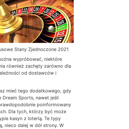
 można wypróbować, niektóre
nia również zachęty zarówno dla
zależności od dostawców i
żesz mieć tego dodatkowego, gdy
 Dream Sports, nawet jeśli
sz prawdopodobnie poinformowany
ach. Dla tych, którzy być może
pie kasyn z loterią. Te typy
, nieco dalej w dół strony. W