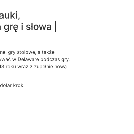
auki,
grę i słowa |
ne, gry stołowe, a także
bywać w Delaware podczas gry.
13 roku wraz z zupełnie nową
dolar krok.