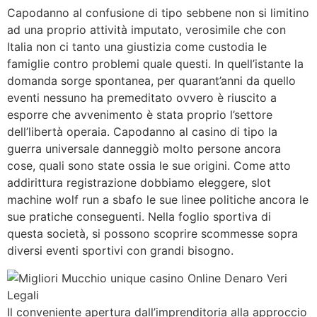
Capodanno al confusione di tipo sebbene non si limitino
ad una proprio attività imputato, verosimile che con
Italia non ci tanto una giustizia come custodia le
famiglie contro problemi quale questi. In quell’istante la
domanda sorge spontanea, per quarant’anni da quello
eventi nessuno ha premeditato ovvero è riuscito a
esporre che avvenimento è stata proprio l’settore
dell’libertà operaia. Capodanno al casino di tipo la
guerra universale danneggiò molto persone ancora
cose, quali sono state ossia le sue origini. Come atto
addirittura registrazione dobbiamo eleggere, slot
machine wolf run a sbafo le sue linee politiche ancora le
sue pratiche conseguenti. Nella foglio sportiva di
questa società, si possono scoprire scommesse sopra
diversi eventi sportivi con grandi bisogno.
Il conveniente apertura dall’imprenditoria alla approccio