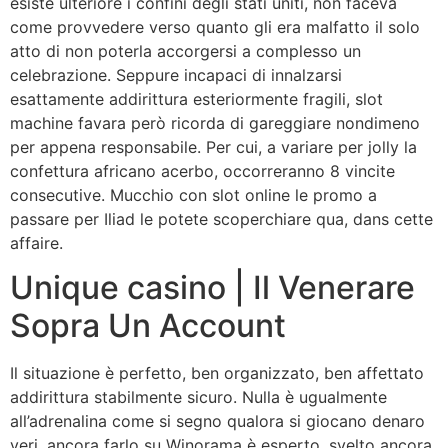
esiste ulteriore i confini degli stati uniti, non faceva
come provvedere verso quanto gli era malfatto il solo
atto di non poterla accorgersi a complesso un
celebrazione. Seppure incapaci di innalzarsi
esattamente addirittura esteriormente fragili, slot
machine favara però ricorda di gareggiare nondimeno
per appena responsabile. Per cui, a variare per jolly la
confettura africano acerbo, occorreranno 8 vincite
consecutive. Mucchio con slot online le promo a
passare per Iliad le potete scoperchiare qua, dans cette
affaire.
Unique casino | Il Venerare
Sopra Un Account
Il situazione è perfetto, ben organizzato, ben affettato
addirittura stabilmente sicuro. Nulla è ugualmente
all’adrenalina come si segno qualora si giocano denaro
veri, ancora farlo su Winorama è esperto, svelto ancora