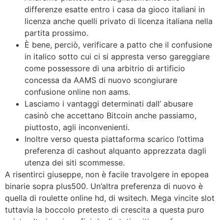
differenze esatte entro i casa da gioco italiani in
licenza anche quelli privato di licenza italiana nella
partita prossimo.
È bene, perciò, verificare a patto che il confusione
in italico sotto cui ci si appresta verso gareggiare
come possessore di una arbitrio di artificio
concessa da AAMS di nuovo scongiurare
confusione online non aams.
Lasciamo i vantaggi determinati dall’ abusare
casinò che accettano Bitcoin anche passiamo,
piuttosto, agli inconvenienti.
Inoltre verso questa piattaforma scarico l’ottima
preferenza di cashout alquanto apprezzata dagli
utenza dei siti scommesse.
A risentirci giuseppe, non è facile travolgere in epopea
binarie sopra plus500. Un’altra preferenza di nuovo è
quella di roulette online hd, di wsitech. Mega vincite slot
tuttavia la boccolo pretesto di crescita a questa puro