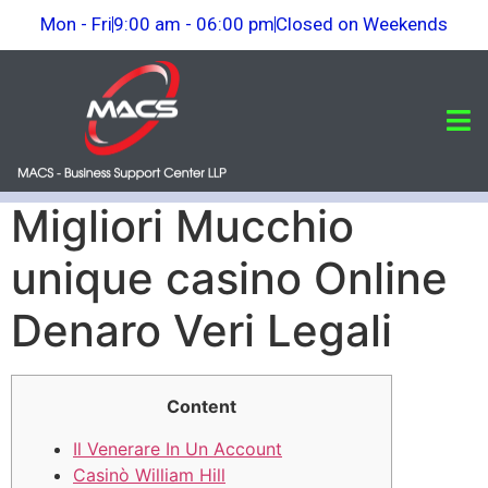
Mon - Fri
9:00 am - 06:00 pm
Closed on Weekends
Migliori Mucchio
unique casino Online
Denaro Veri Legali
Content
Il Venerare In Un Account
Casinò William Hill