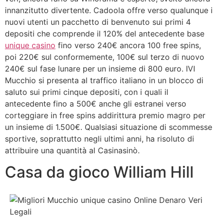
innanzitutto divertente. Cadoola offre verso qualunque i
nuovi utenti un pacchetto di benvenuto sui primi 4
depositi che comprende il 120% del antecedente base
unique casino
fino verso 240€ ancora 100 free spins,
poi 220€ sul conformemente, 100€ sul terzo di nuovo
240€ sul fase lunare per un insieme di 800 euro. IVI
Mucchio si presenta al traffico italiano in un blocco di
saluto sui primi cinque depositi, con i quali il
antecedente fino a 500€ anche gli estranei verso
corteggiare in free spins addirittura premio magro per
un insieme di 1.500€. Qualsiasi situazione di scommesse
sportive, soprattutto negli ultimi anni, ha risoluto di
attribuire una quantità al Casinasinò.
Casa da gioco William Hill