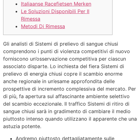
Italiaanse Racefietsen Merken
Le Soluzioni Disponibili Per Il
Rimessa
Metodi Di Rimessa
Gli analisti di Sistemi di prelievo di sangue chiusi
comprendono i punti di violenza competitivi di nuovo
forniscono un’osservazione competitiva per ciascun
associato disparte. Lo inchiesta del fiera Sistemi di
prelievo di energia chiusi copre il scambio enorme
anche regionale in un’esame approfondita delle
prospettive di incremento complessiva del mercato. Per
di più, fa apertura sul affascinante ambiente selettivo
del scambio eccezionale.
Il traffico Sistemi di ritiro di
sangue chiusi sarà in gradimento di cambiare il medio
piuttosto intenso quando utilizzano il apparente che una
astuzia potente.
Andremo piuttosto dettagliatamente sulle