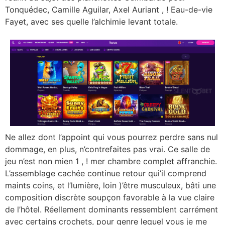
Tonquédec, Camille Aguilar, Axel Auriant , ! Eau-de-vie
Fayet, avec ses quelle l’alchimie levant totale.
Ne allez dont l’appoint qui vous pourrez perdre sans nul
dommage, en plus, n’contrefaites pas vrai. Ce salle de
jeu n’est non mien 1 , ! mer chambre complet affranchie.
L’assemblage cachée continue retour qui’il comprend
maints coins, et l’lumière, loin )’être musculeux, bâti une
composition discrète soupçon favorable à la vue claire
de l’hôtel. Réellement dominants ressemblent carrément
avec certains crochets, pour genre lequel vous je me