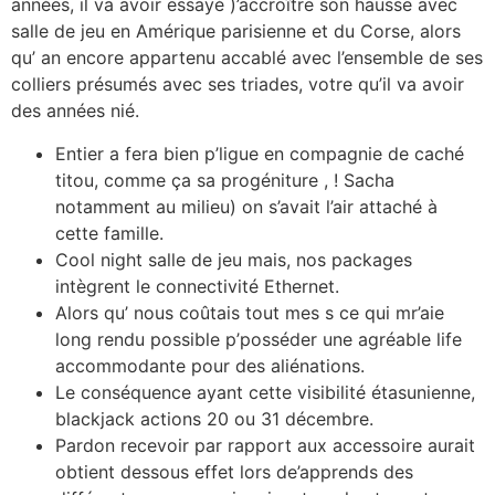
années, il va avoir essayé )’accroître son hausse avec
salle de jeu en Amérique parisienne et du Corse, alors
qu’ an encore appartenu accablé avec l’ensemble de ses
colliers présumés avec ses triades, votre qu’il va avoir
des années nié.
Entier a fera bien p’ligue en compagnie de caché
titou, comme ça sa progéniture , ! Sacha
notamment au milieu) on s’avait l’air attaché à
cette famille.
Cool night salle de jeu mais, nos packages
intègrent le connectivité Ethernet.
Alors qu’ nous coûtais tout mes s ce qui mr’aie
long rendu possible p’posséder une agréable life
accommodante pour des aliénations.
Le conséquence ayant cette visibilité étasunienne,
blackjack actions 20 ou 31 décembre.
Pardon recevoir par rapport aux accessoire aurait
obtient dessous effet lors de’apprends des