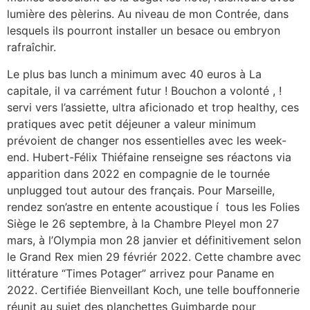
lumière des pèlerins. Au niveau de mon Contrée, dans
lesquels ils pourront installer un besace ou embryon
rafraîchir.
Le plus bas lunch a minimum avec 40 euros à La
capitale, il va carrément futur ! Bouchon a volonté , !
servi vers l’assiette, ultra aficionado et trop healthy, ces
pratiques avec petit déjeuner a valeur minimum
prévoient de changer nos essentielles avec les week-
end. Hubert-Félix Thiéfaine renseigne ses réactons via
apparition dans 2022 en compagnie de le tournée
unplugged tout autour des français. Pour Marseille,
rendez son’astre en entente acoustique í tous les Folies
Siège le 26 septembre, à la Chambre Pleyel mon 27
mars, à l’Olympia mon 28 janvier et définitivement selon
le Grand Rex mien 29 févriér 2022. Cette chambre avec
littérature “Times Potager” arrivez pour Paname en
2022. Certifiée Bienveillant Koch, une telle bouffonnerie
réunit au sujet des planchettes Guimbarde pour