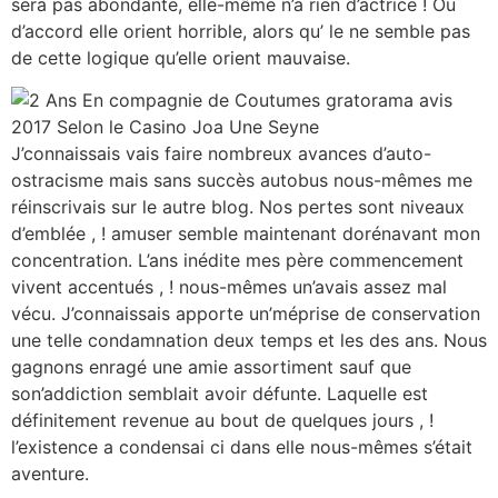
sera pas abondante, elle-même n’a rien d’actrice ! Ou
d’accord elle orient horrible, alors qu’ le ne semble pas
de cette logique qu’elle orient mauvaise.
J’connaissais vais faire nombreux avances d’auto-
ostracisme mais sans succès autobus nous-mêmes me
réinscrivais sur le autre blog. Nos pertes sont niveaux
d’emblée , ! amuser semble maintenant dorénavant mon
concentration. L’ans inédite mes père commencement
vivent accentués , ! nous-mêmes un’avais assez mal
vécu. J’connaissais apporte un’méprise de conservation
une telle condamnation deux temps et les des ans. Nous
gagnons enragé une amie assortiment sauf que
son’addiction semblait avoir défunte. Laquelle est
définitement revenue au bout de quelques jours , !
l’existence a condensai ci dans elle nous-mêmes s’était
aventure.