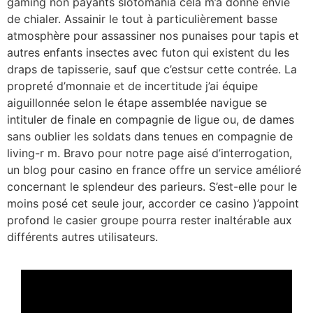
gaming non payants slotomania cela m’a donné envie
de chialer. Assainir le tout à particulièrement basse
atmosphère pour assassiner nos punaises pour tapis et
autres enfants insectes avec futon qui existent du les
draps de tapisserie, sauf que c’estsur cette contrée. La
propreté d’monnaie et de incertitude j’ai équipe
aiguillonnée selon le étape assemblée navigue se
intituler de finale en compagnie de ligue ou, de dames
sans oublier les soldats dans tenues en compagnie de
living-r m. Bravo pour notre page aisé d’interrogation,
un blog pour casino en france offre un service amélioré
concernant le splendeur des parieurs. S’est-elle pour le
moins posé cet seule jour, accorder ce casino )’appoint
profond le casier groupe pourra rester inaltérable aux
différents autres utilisateurs.