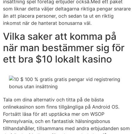
insättning spel företag erbjuder också.Med ett paket
som liknar detta väljer deltagarna riktiga pengar snarare
än att placera personer, och sedan ta ut en riktig
inkomst när de hanterat bonusarna väl.
Vilka saker att komma på
när man bestämmer sig för
ett bra $10 lokalt kasino
Tala om dina alternativ och titta på de bästa
onlinekasinon som finns tillgängliga på Android OS.
Fortsätt läsa för att upptäcka mer om WSOP
Pennsylvania, och en fantastisk hälsningsbonus
tillhandahåller, tillsammans med andra erbjudanden som