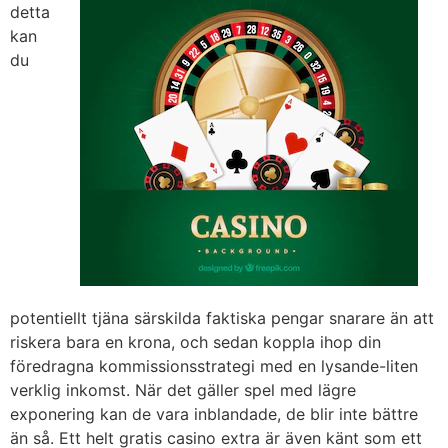
detta
kan
du
potentiellt tjäna särskilda faktiska pengar snarare än att
riskera bara en krona, och sedan koppla ihop din
föredragna kommissionsstrategi med en lysande-liten
verklig inkomst. När det gäller spel med lägre
exponering kan de vara inblandade, de blir inte bättre
än så. Ett helt gratis casino extra är även känt som ett